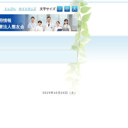
大
中
トップへ
サイトマップ
文字サイズ
小
用情報
療法人整友会
2015年10月24日（土）